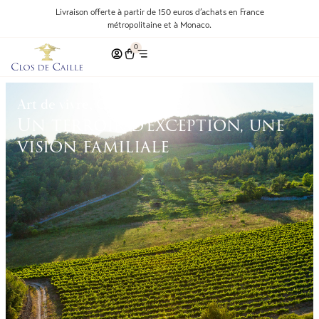
Livraison offerte à partir de 150 euros d’achats en France
métropolitaine et à Monaco.
0
Art de vivre, Clos de Caille
Un terroir d’exception, une
vision familiale