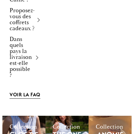
Proposez-
vous des
coffrets
cadeaux ?
Dans
quels
pays la
livraison
est-elle
possible
?
VOIR LA FAQ
Collection
Collection
Collection