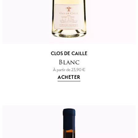
CLOS DE CAILLE
Blanc
À partir de
23,90
€
ACHETER