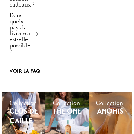
cadeaux ?
Dans
quels
pays la
livraison
est-elle
possible
?
VOIR LA FAQ
Collection
Collection
Collection
CLOS DE
THE ONE
ANOMIS
CAILLE