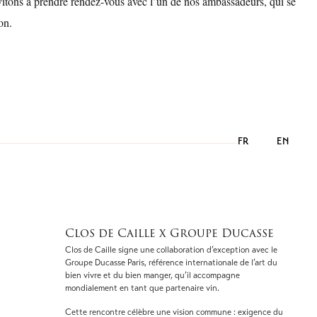
vitons à prendre rendez-vous avec l’un de nos ambassadeurs, qui se
on.
FR
EN
Clos de Caille x Groupe Ducasse
Clos de Caille signe une collaboration d’exception avec le
Groupe Ducasse Paris, référence internationale de l’art du
bien vivre et du bien manger, qu’il accompagne
mondialement en tant que partenaire vin.
Cette rencontre célèbre une vision commune : exigence du