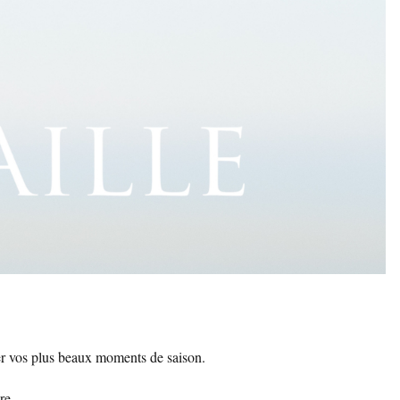
 vos plus beaux moments de saison.
re.