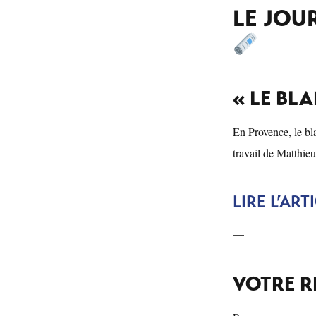
LE JOU
« LE BL
En Provence, le bl
travail de Matthieu
LIRE L’AR
—
VOTRE R