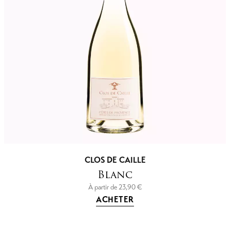
CLOS DE CAILLE
Blanc
À partir de
23,90
€
ACHETER