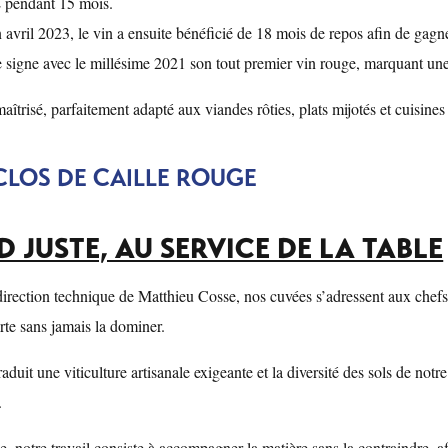
L pendant 15 mois.
 avril 2023, le vin a ensuite bénéficié de 18 mois de repos afin de gagne
e signe avec le millésime 2021 son tout premier vin rouge, marquant une
aîtrisé, parfaitement adapté aux viandes rôties, plats mijotés et cuisines d
CLOS DE CAILLE ROUGE
D JUSTE, AU SERVICE DE LA TABLE
direction technique de Matthieu Cosse, nos cuvées s’adressent aux chefs,
rte sans jamais la dominer.
aduit une viticulture artisanale exigeante et la diversité des sols de not
.
, notre travail consiste à accompagner la matière sans la contraindre, a