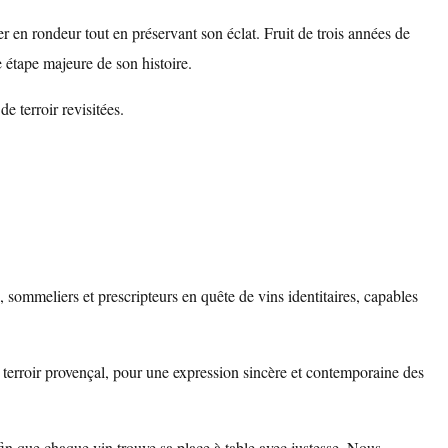
r en rondeur tout en préservant son éclat. Fruit de trois années de
 étape majeure de son histoire.
e terroir revisitées.
 sommeliers et prescripteurs en quête de vins identitaires, capables
re terroir provençal, pour une expression sincère et contemporaine des
fin que chaque vin trouve sa place à table avec justesse. Nous