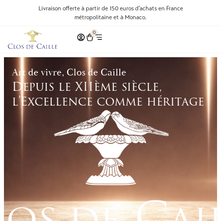
Livraison offerte à partir de 150 euros d’achats en France
métropolitaine et à Monaco.
0
Art de vivre, Clos de Caille
Depuis le XIIème siècle,
l’Excellence comme héritage